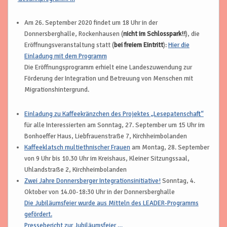
Am 26. September 2020 findet um 18 Uhr in der
Donnersberghalle, Rockenhausen (
nicht im Schlosspark!!
), die
Eröffnungsveranstaltung statt (
bei freiem Eintritt
):
Hier die
Einladung mit dem Programm
Die Eröffnungsprogramm erhielt eine Landeszuwendung zur
Förderung der Integration und Betreuung von Menschen mit
Migrationshintergrund.
Einladung zu Kaffeekränzchen des Projektes „Lesepatenschaft“
für alle Interessierten am Sonntag, 27. September um 15 Uhr im
Bonhoeffer Haus, Liebfrauenstraße 7, Kirchheimbolanden
Kaffeeklatsch multiethnischer Frauen
am Montag, 28. September
von 9 Uhr bis 10.30 Uhr im Kreishaus, Kleiner Sitzungssaal,
Uhlandstraße 2, Kirchheimbolanden
Zwei Jahre Donnersberger Integrationsinitiative!
Sonntag, 4.
Oktober von 14.00-18:30 Uhr in der Donnersberghalle
Die Jubiläumsfeier wurde aus Mitteln des LEADER-Programms
gefördert.
Pressebericht zur Jubiläumsfeier …